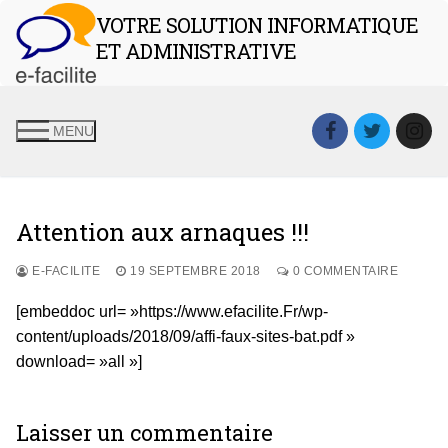
Aller
VOTRE SOLUTION INFORMATIQUE
au
ET ADMINISTRATIVE
contenu
MENU
Attention aux arnaques !!!
E-FACILITE
19 SEPTEMBRE 2018
0 COMMENTAIRE
[embeddoc url= »https://www.efacilite.Fr/wp-
content/uploads/2018/09/affi-faux-sites-bat.pdf »
download= »all »]
Laisser un commentaire