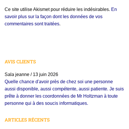
Ce site utilise Akismet pour réduire les indésirables.
En
savoir plus sur la façon dont les données de vos
commentaires sont traitées
.
AVIS CLIENTS
Sala jeanne
BACHE
/
29 avril 2026
/
13 juin 2026
Quelle chance d'avoir près de chez soi une personne
Monsieur Holtzmann Merci infiniment de votre intervention
aussi disponible, aussi compétente, aussi patiente. Je suis
faite avec des explications claires. Sachez que je ne
prête à donner les coordonnées de Mr Holtzman à toute
manquerai pas de revenir vers vous le moment venu.
personne qui à des soucis informatiques.
ARTICLES RÉCENTS